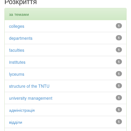
Розкриття
за темами
colleges
1
departments
1
faculties
1
institutes
1
lyceums
1
structure of the TNTU
1
university management
1
адміністрація
1
відділи
1