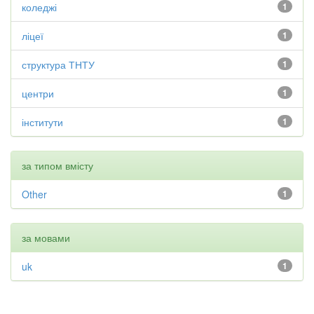
коледжі
1
ліцеї
1
структура ТНТУ
1
центри
1
інститути
1
за типом вмісту
Other
1
за мовами
uk
1