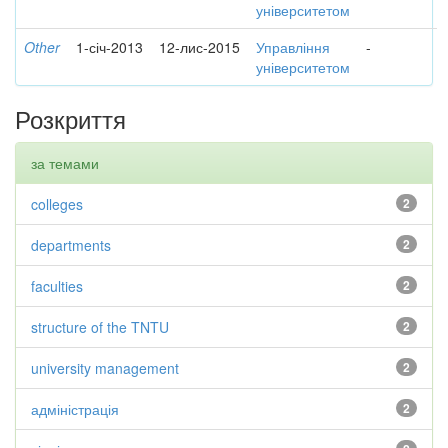
університетом
Other
1-січ-2013
12-лис-2015
Управління
-
університетом
Розкриття
за темами
colleges
2
departments
2
faculties
2
structure of the TNTU
2
university management
2
адміністрація
2