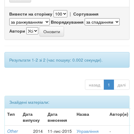
Вивести на сторінку
|
Сортування
Впорядкування
Автори
Результати 1-2 зі 2 (час пошуку: 0.002 секунди).
назад
1
далі
Знайдені матеріали:
Тип
Дата
Дата
Назва
Автор(и)
випуску
внесення
Other
2014
11-лис-2015
Управління
-