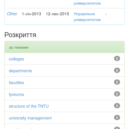
університетом
Other
1-січ-2013
12-лис-2015
Управління
-
університетом
Розкриття
за темами
colleges
2
departments
2
faculties
2
lyceums
2
structure of the TNTU
2
university management
2