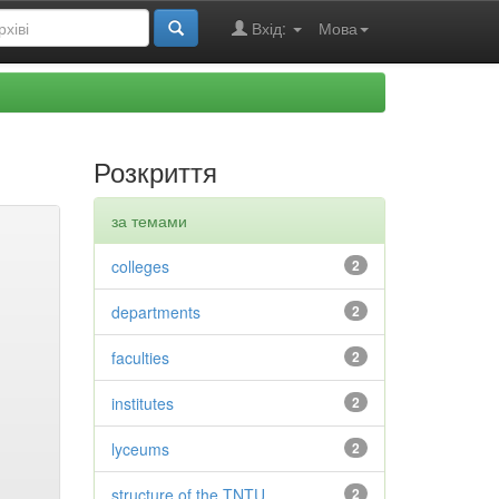
Вхід:
Мова
Розкриття
за темами
colleges
2
departments
2
faculties
2
institutes
2
lyceums
2
structure of the TNTU
2