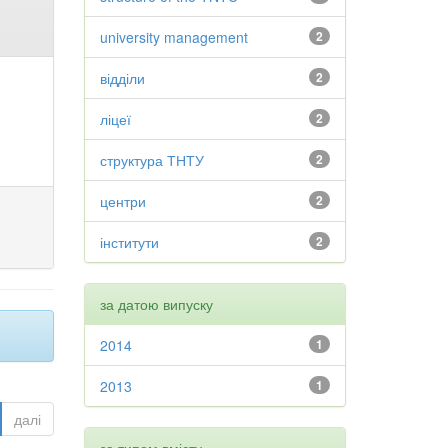
university management
2
відділи
2
ліцеї
2
структура ТНТУ
2
центри
2
інститути
2
за датою випуску
2014
1
2013
1
далі