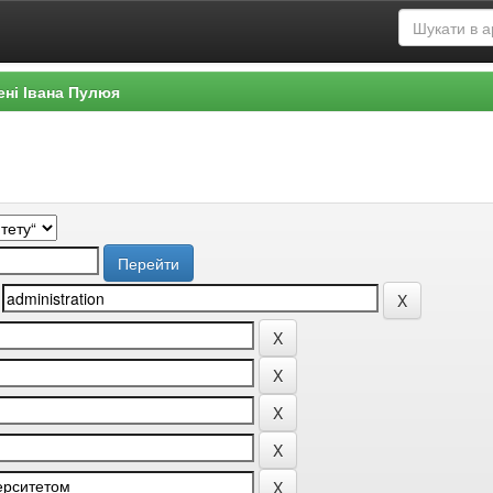
ені Івана Пулюя