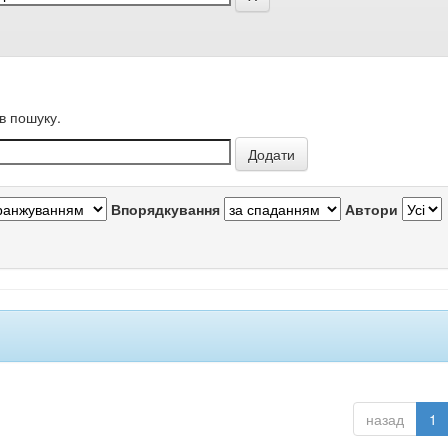
в пошуку.
Впорядкування
Автори
назад
1