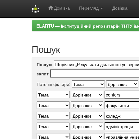
Домівка
Перегляд
Довідка
Skip
ELARTU — Інституційний репозитарій ТНТУ ім
navigation
Пошук
Пошук:
запит
Поточні фільтри: