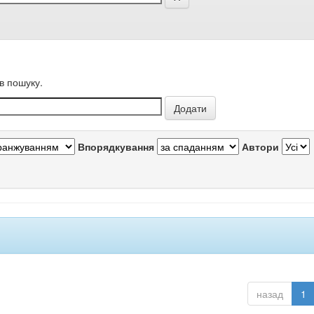
в пошуку.
Впорядкування
Автори
назад
1