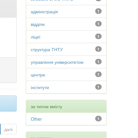
адміністрація
1
відділи
1
ліцеї
1
структура ТНТУ
1
управління університетом
1
центри
1
інститути
1
за типом вмісту
Other
1
далі