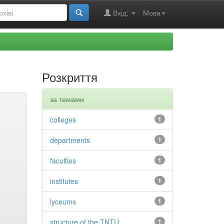
Вхід:
Мова
Розкриття
за темами
colleges
1
departments
1
faculties
1
institutes
1
lyceums
1
structure of the TNTU
1