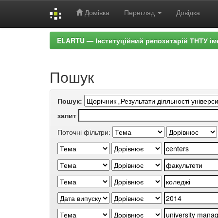
Домівка
Перегляд
Довідка
Skip
ELARTU — Інституційний репозитарій ТНТУ ім
navigation
Пошук
Пошук:
запит
Поточні фільтри: