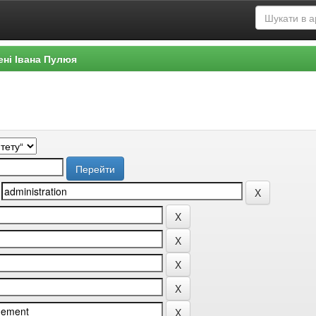
ені Івана Пулюя