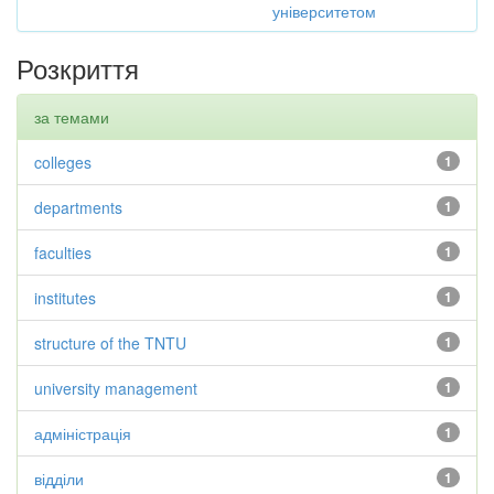
університетом
Розкриття
за темами
colleges
1
departments
1
faculties
1
institutes
1
structure of the TNTU
1
university management
1
адміністрація
1
відділи
1