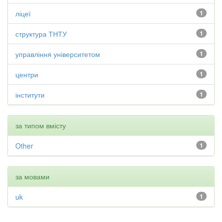
ліцеї
1
структура ТНТУ
1
управління університетом
1
центри
1
інститути
1
за типом вмісту
Other
1
за мовами
uk
1