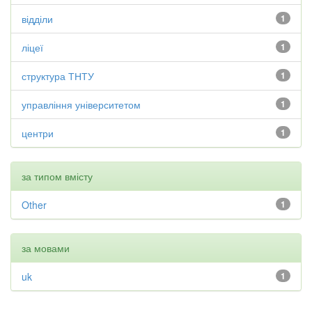
відділи
1
ліцеї
1
структура ТНТУ
1
управління університетом
1
центри
1
за типом вмісту
Other
1
за мовами
uk
1