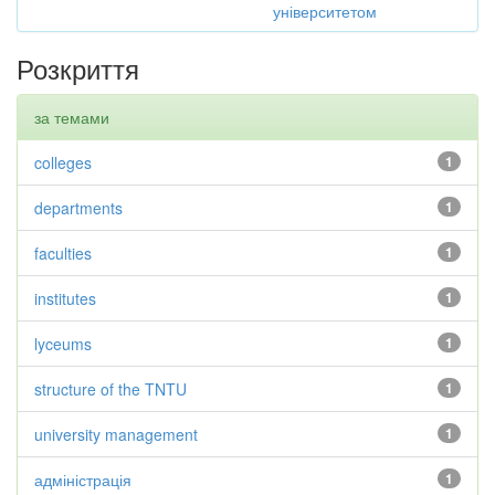
університетом
Розкриття
за темами
colleges
1
departments
1
faculties
1
institutes
1
lyceums
1
structure of the TNTU
1
university management
1
адміністрація
1