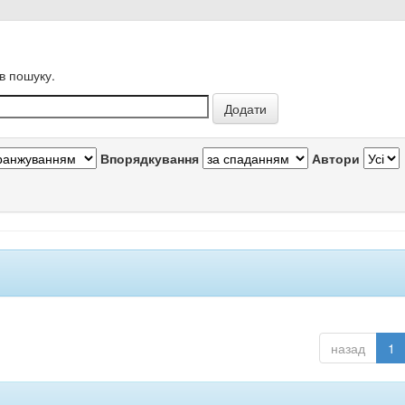
в пошуку.
Впорядкування
Автори
назад
1