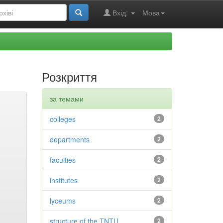
Вхід:
Мова
Розкриття
за темами
colleges
2
departments
2
faculties
2
institutes
2
lyceums
2
structure of the TNTU
2