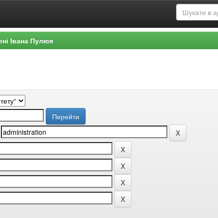
ені Івана Пулюя