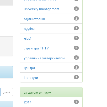
university management
2
адміністрація
2
відділи
2
ліцеї
2
структура ТНТУ
2
управління університетом
2
центри
2
інститути
2
далі
за датою випуску
2014
1