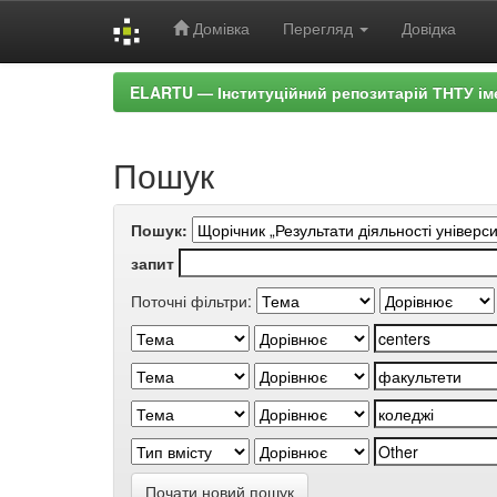
Домівка
Перегляд
Довідка
Skip
ELARTU — Інституційний репозитарій ТНТУ ім
navigation
Пошук
Пошук:
запит
Поточні фільтри:
Почати новий пошук