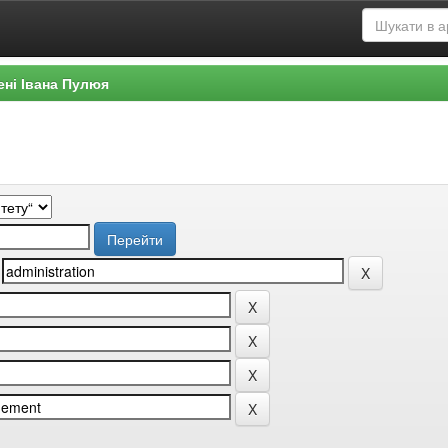
ені Івана Пулюя