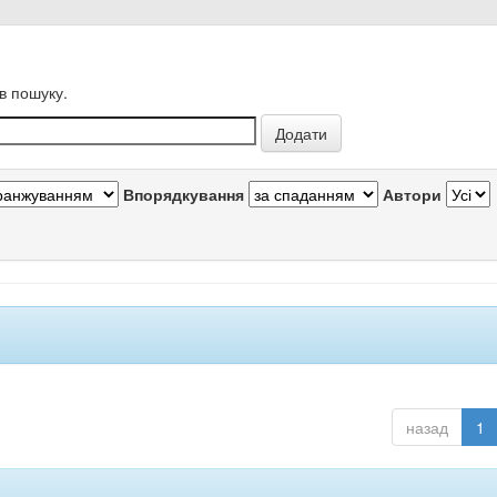
в пошуку.
Впорядкування
Автори
назад
1