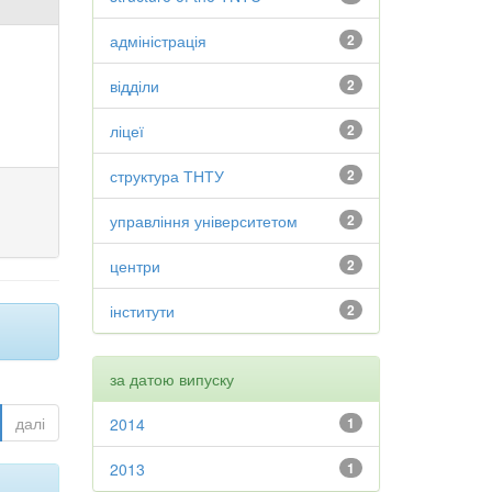
адміністрація
2
відділи
2
ліцеї
2
структура ТНТУ
2
управління університетом
2
центри
2
інститути
2
за датою випуску
далі
2014
1
2013
1