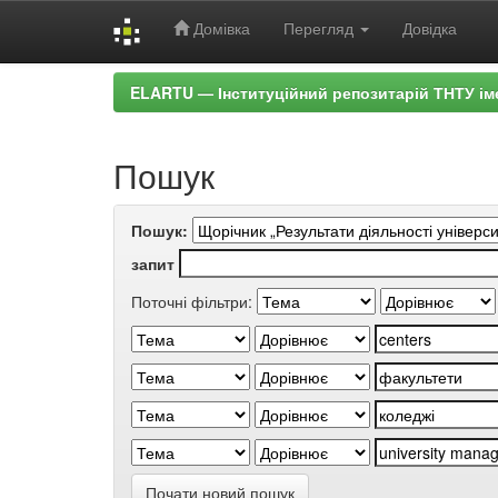
Домівка
Перегляд
Довідка
Skip
ELARTU — Інституційний репозитарій ТНТУ ім
navigation
Пошук
Пошук:
запит
Поточні фільтри:
Почати новий пошук