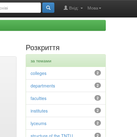
Вхід:
Мова
Розкриття
за темами
colleges
2
departments
2
faculties
2
institutes
2
lyceums
2
structure of the TNTU
2