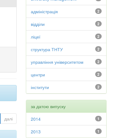
адміністрація
2
відділи
2
ліцеї
2
структура ТНТУ
2
управління університетом
2
центри
2
інститути
2
за датою випуску
далі
2014
1
2013
1