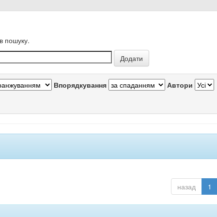
в пошуку.
Впорядкування
Автори
назад
1