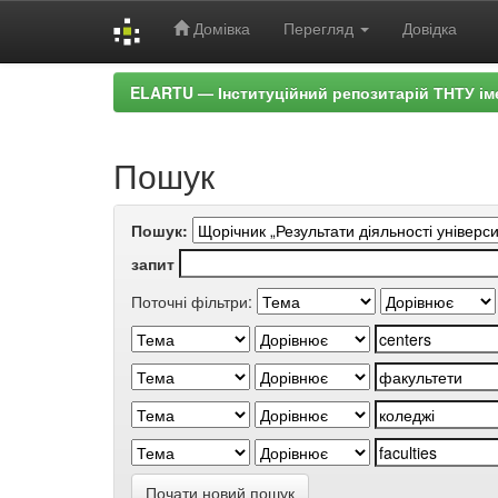
Домівка
Перегляд
Довідка
Skip
ELARTU — Інституційний репозитарій ТНТУ ім
navigation
Пошук
Пошук:
запит
Поточні фільтри:
Почати новий пошук