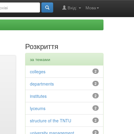
Вхід:
Мова
Розкриття
за темами
colleges
2
departments
2
institutes
2
lyceums
2
structure of the TNTU
2
university management
2