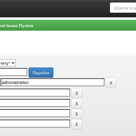
ені Івана Пулюя