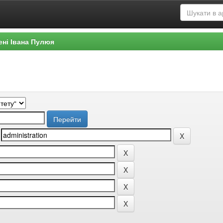
ені Івана Пулюя