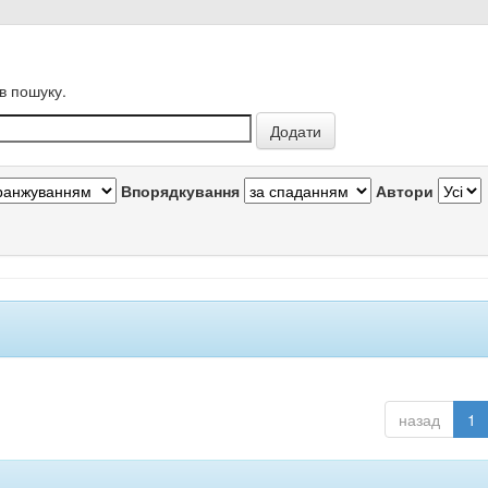
в пошуку.
Впорядкування
Автори
назад
1