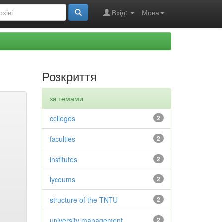
Вхід:
Мова
Розкриття
за темами
colleges
2
faculties
2
institutes
2
lyceums
2
structure of the TNTU
2
university management
2