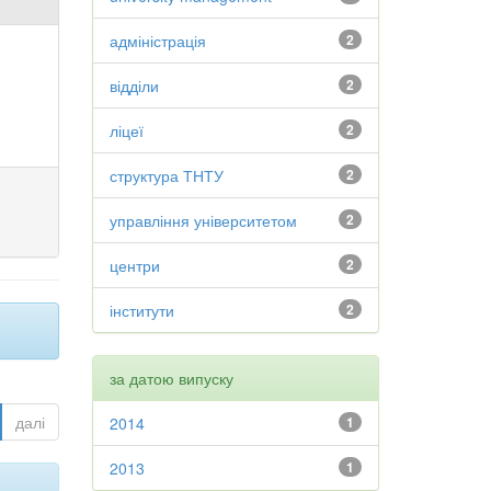
адміністрація
2
відділи
2
ліцеї
2
структура ТНТУ
2
управління університетом
2
центри
2
інститути
2
за датою випуску
далі
2014
1
2013
1