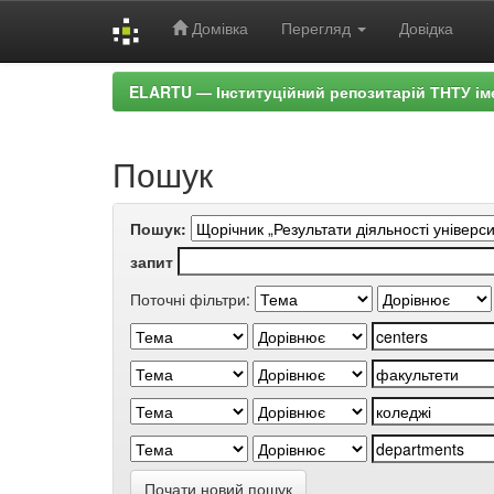
Домівка
Перегляд
Довідка
Skip
ELARTU — Інституційний репозитарій ТНТУ ім
navigation
Пошук
Пошук:
запит
Поточні фільтри:
Почати новий пошук