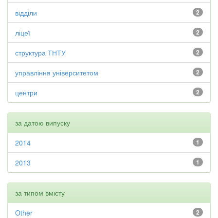
відділи
2
ліцеї
2
структура ТНТУ
2
управління університетом
2
центри
2
за датою випуску
2014
1
2013
1
за типом вмісту
Other
2