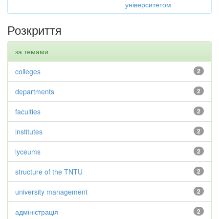
університетом
Розкриття
за темами
colleges
2
departments
2
faculties
2
institutes
2
lyceums
2
structure of the TNTU
2
university management
2
адміністрація
2