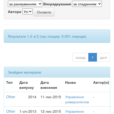
Впорядкування
Автори
Результати 1-2 зі 2 (час пошуку: 0.001 секунди).
назад
1
далі
Знайдені матеріали:
Тип
Дата
Дата
Назва
Автор(и)
випуску
внесення
Other
2014
11-лис-2015
Управління
-
університетом
Other
1-січ-2013
12-лис-2015
Управління
-