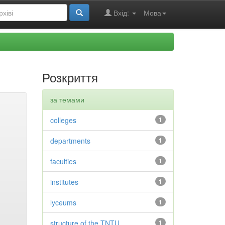
Вхід:
Мова
Розкриття
за темами
colleges
1
departments
1
faculties
1
institutes
1
lyceums
1
structure of the TNTU
1