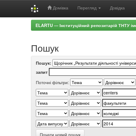
Домівка
Перегляд
Довідка
Skip
ELARTU — Інституційний репозитарій ТНТУ ім
navigation
Пошук
Пошук:
запит
Поточні фільтри:
Почати новий пошук