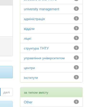
university management
1
адміністрація
1
відділи
1
ліцеї
1
структура ТНТУ
1
управління університетом
1
центри
1
інститути
1
далі
за типом вмісту
Other
1