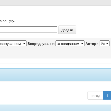
в пошуку.
Впорядкування
Автори
назад
1