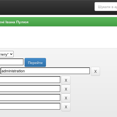
ені Івана Пулюя