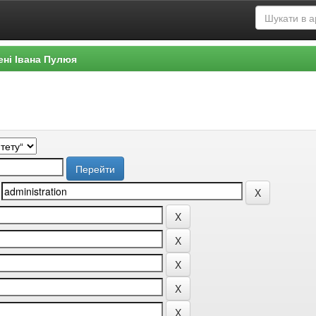
ені Івана Пулюя