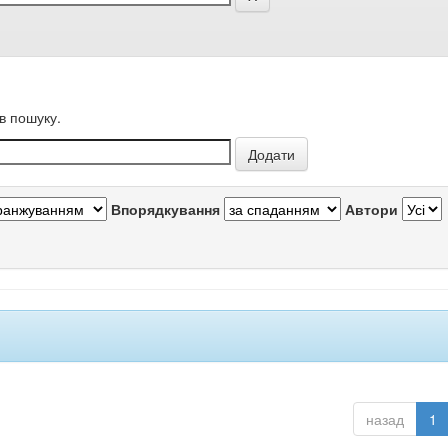
в пошуку.
Впорядкування
Автори
назад
1