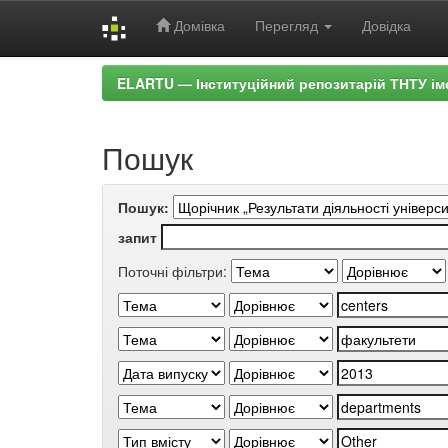
Домівка
Перегляд
Довідка
Skip
ELARTU — Інституційний репозитарій ТНТУ ім
navigation
Пошук
Пошук:
запит
Поточні фільтри: