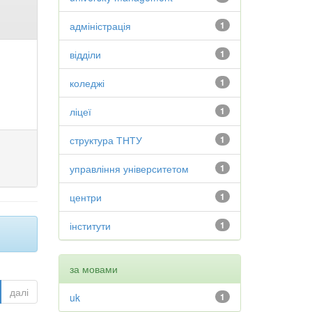
адміністрація
1
відділи
1
коледжі
1
ліцеї
1
структура ТНТУ
1
управління університетом
1
центри
1
інститути
1
за мовами
далі
uk
1