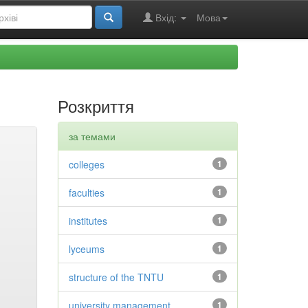
Вхід:
Мова
Розкриття
за темами
colleges
1
faculties
1
institutes
1
lyceums
1
structure of the TNTU
1
university management
1