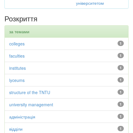
університетом
Розкриття
за темами
colleges
1
faculties
1
institutes
1
lyceums
1
structure of the TNTU
1
university management
1
адміністрація
1
відділи
1