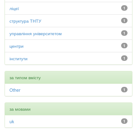
ліцеї
1
структура ТНТУ
1
управління університетом
1
центри
1
інститути
1
за типом вмісту
Other
1
за мовами
uk
1