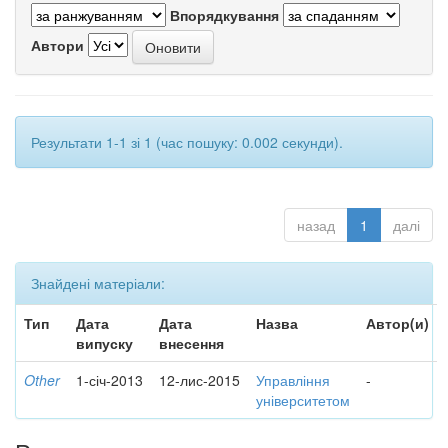
Впорядкування
Автори
Результати 1-1 зі 1 (час пошуку: 0.002 секунди).
назад
1
далі
Знайдені матеріали:
Тип
Дата
Дата
Назва
Автор(и)
випуску
внесення
Other
1-січ-2013
12-лис-2015
Управління
-
університетом