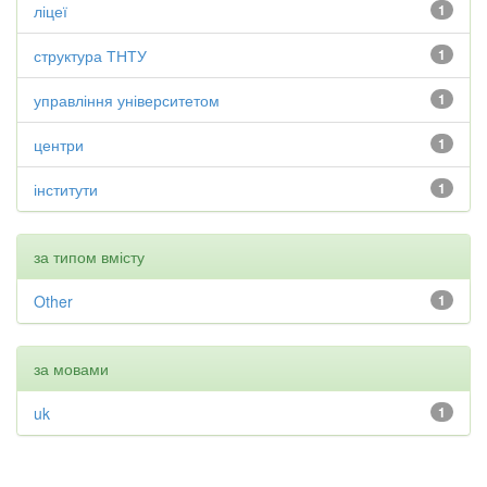
ліцеї
1
структура ТНТУ
1
управління університетом
1
центри
1
інститути
1
за типом вмісту
Other
1
за мовами
uk
1