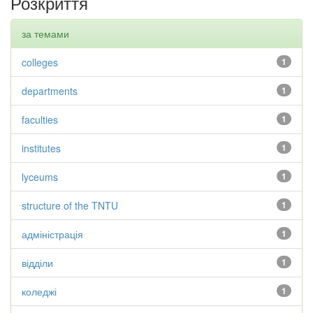
Розкриття
за темами
colleges
1
departments
1
faculties
1
institutes
1
lyceums
1
structure of the TNTU
1
адміністрація
1
відділи
1
коледжі
1