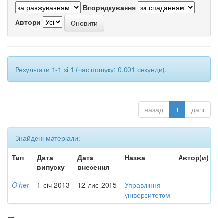
Впорядкування
Автори
Результати 1-1 зі 1 (час пошуку: 0.001 секунди).
назад
1
далі
Знайдені матеріали:
Тип
Дата
Дата
Назва
Автор(и)
випуску
внесення
Other
1-січ-2013
12-лис-2015
Управління
-
університетом