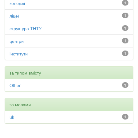
коледжі
1
ліцеї
1
структура ТНТУ
1
центри
1
інститути
1
за типом вмісту
Other
1
за мовами
uk
1