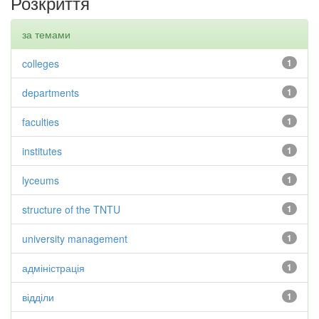
Розкриття
за темами
colleges
1
departments
1
faculties
1
institutes
1
lyceums
1
structure of the TNTU
1
university management
1
адміністрація
1
відділи
1