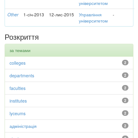
університетом
Other
1-січ-2013
12-лис-2015
Управління
-
університетом
Розкриття
за темами
colleges
2
departments
2
faculties
2
institutes
2
lyceums
2
адміністрація
2