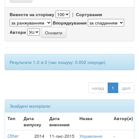
Вивести на сторінку
|
Сортування
Впорядкування
Автори
Результати 1-2 зі 2 (час пошуку: 0.002 секунди).
назад
1
далі
Знайдені матеріали:
Тип
Дата
Дата
Назва
Автор(и)
випуску
внесення
Other
2014
11-лис-2015
Управління
-