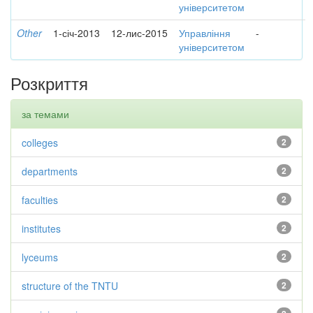
університетом
Other
1-січ-2013
12-лис-2015
Управління
-
університетом
Розкриття
за темами
colleges
2
departments
2
faculties
2
institutes
2
lyceums
2
structure of the TNTU
2