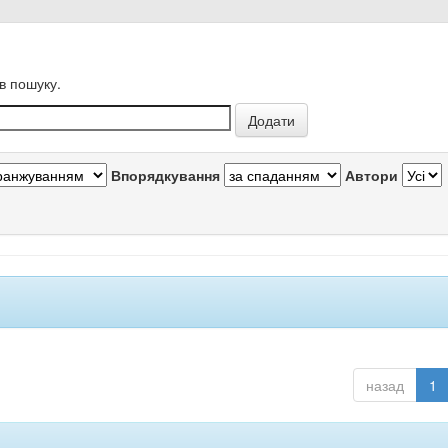
в пошуку.
Впорядкування
Автори
назад
1