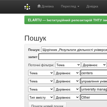
Домівка
Перегляд
Довідка
Skip
ELARTU — Інституційний репозитарій ТНТУ ім
navigation
Пошук
Пошук:
запит
Поточні фільтри:
Почати новий пошук