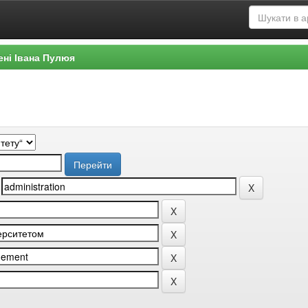
ені Івана Пулюя