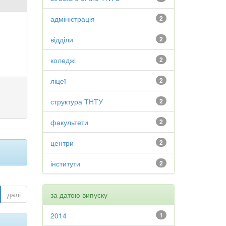
адміністрація
2
відділи
2
коледжі
2
ліцеї
2
структура ТНТУ
2
факультети
2
центри
2
інститути
2
далі
за датою випуску
2014
1