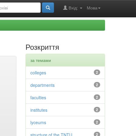
Вхід:
Мова
Розкриття
за темами
colleges
2
departments
2
faculties
2
institutes
2
lyceums
2
structure of the TNTU
2