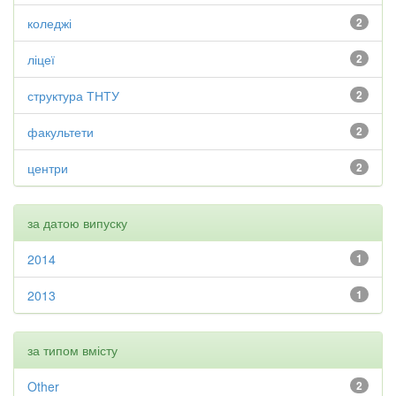
коледжі
2
ліцеї
2
структура ТНТУ
2
факультети
2
центри
2
за датою випуску
2014
1
2013
1
за типом вмісту
Other
2