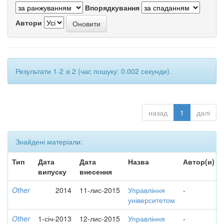
Впорядкування
Автори
Результати 1-2 зі 2 (час пошуку: 0.002 секунди).
назад
1
далі
Знайдені матеріали:
Тип
Дата
Дата
Назва
Автор(и)
випуску
внесення
Other
2014
11-лис-2015
Управління
-
університетом
Other
1-січ-2013
12-лис-2015
Управління
-