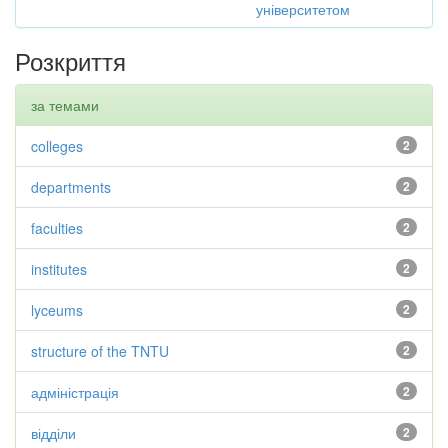
університетом
Розкриття
за темами
colleges
2
departments
2
faculties
2
institutes
2
lyceums
2
structure of the TNTU
2
адміністрація
2
відділи
2