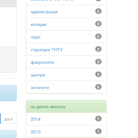
адміністрація
2
коледжі
2
ліцеї
2
структура ТНТУ
2
факультети
2
центри
2
інститути
2
за датою випуску
далі
2014
1
2013
1