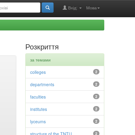
Вхід:
Мова
Розкриття
за темами
colleges
2
departments
2
faculties
2
institutes
2
lyceums
2
structure of the TNTU
2