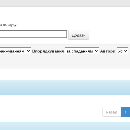
в пошуку.
Впорядкування
Автори
назад
1