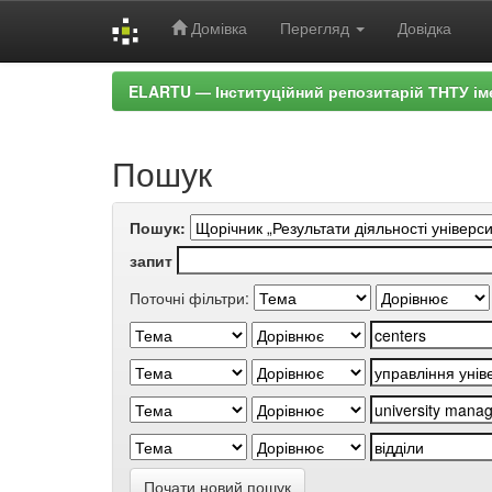
Домівка
Перегляд
Довідка
Skip
ELARTU — Інституційний репозитарій ТНТУ ім
navigation
Пошук
Пошук:
запит
Поточні фільтри:
Почати новий пошук