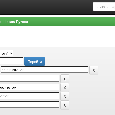
ені Івана Пулюя