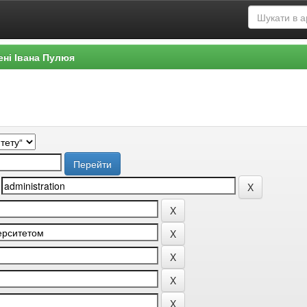
ені Івана Пулюя