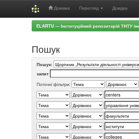
Домівка
Перегляд
Довідка
Skip
ELARTU — Інституційний репозитарій ТНТУ ім
navigation
Пошук
Пошук:
запит
Поточні фільтри: