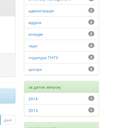
адміністрація
2
відділи
2
коледжі
2
ліцеї
2
структура ТНТУ
2
центри
2
за датою випуску
2014
1
2013
1
далі