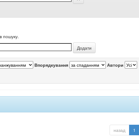
в пошуку.
Впорядкування
Автори
назад
1