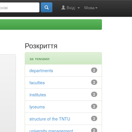
Вхід:
Мова
Розкриття
за темами
departments
2
faculties
2
institutes
2
lyceums
2
structure of the TNTU
2
university management
2