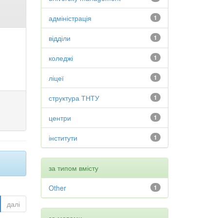
адміністрація
1
відділи
1
коледжі
1
ліцеї
1
структура ТНТУ
1
центри
1
інститути
1
за типом вмісту
Other
1
далі