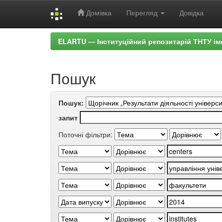
Домівка
Перегляд
Довідка
Skip
ELARTU — Інституційний репозитарій ТНТУ ім
navigation
Пошук
Пошук:
запит
Поточні фільтри: