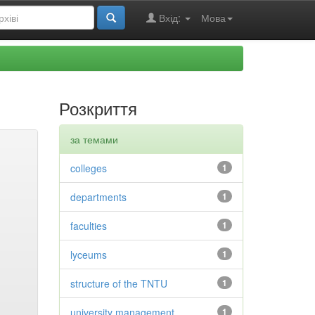
Вхід:
Мова
Розкриття
за темами
colleges
1
departments
1
faculties
1
lyceums
1
structure of the TNTU
1
university management
1