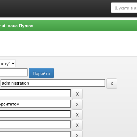
ені Івана Пулюя