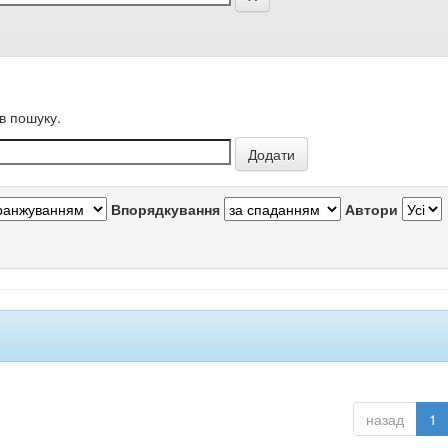
в пошуку.
Впорядкування
Автори
назад
1