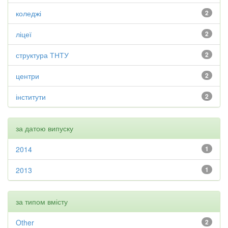
коледжі
2
ліцеї
2
структура ТНТУ
2
центри
2
інститути
2
за датою випуску
2014
1
2013
1
за типом вмісту
Other
2