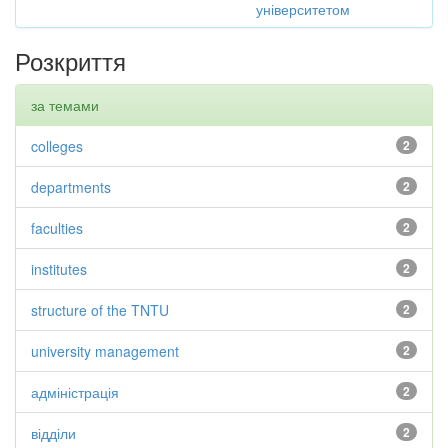
університетом
Розкриття
за темами
colleges
2
departments
2
faculties
2
institutes
2
structure of the TNTU
2
university management
2
адміністрація
2
відділи
2