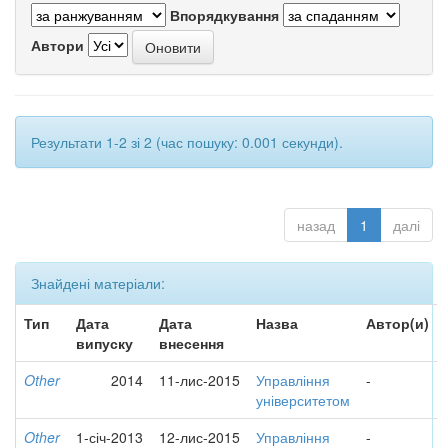
Впорядкування
Автори
Результати 1-2 зі 2 (час пошуку: 0.001 секунди).
назад
1
далі
Знайдені матеріали:
Тип
Дата
Дата
Назва
Автор(и)
випуску
внесення
Other
2014
11-лис-2015
Управління
-
університетом
Other
1-січ-2013
12-лис-2015
Управління
-