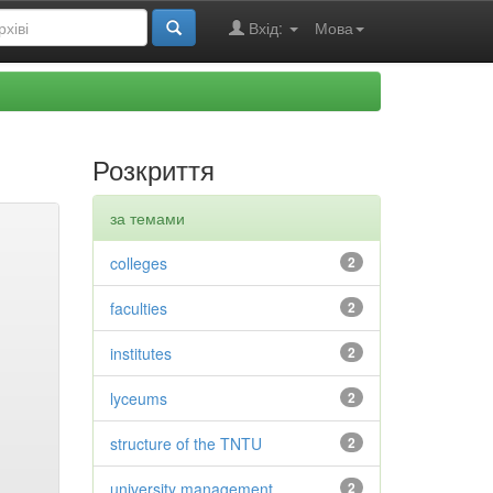
Вхід:
Мова
Розкриття
за темами
colleges
2
faculties
2
institutes
2
lyceums
2
structure of the TNTU
2
university management
2