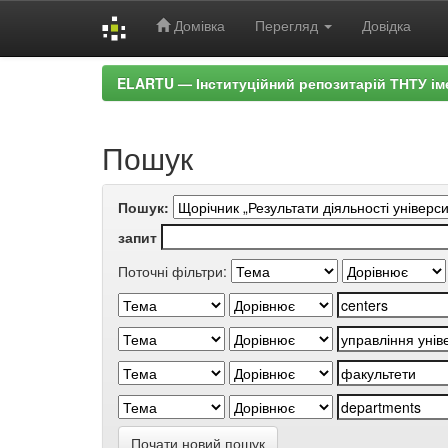
Домівка
Перегляд
Довідка
Skip
ELARTU — Інституційний репозитарій ТНТУ ім
navigation
Пошук
Пошук:
запит
Поточні фільтри:
Почати новий пошук