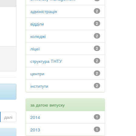
адміністрація
2
відділи
2
коледжі
2
ліцеї
2
структура ТНТУ
2
центри
2
інститути
2
за датою випуску
далі
2014
1
2013
1