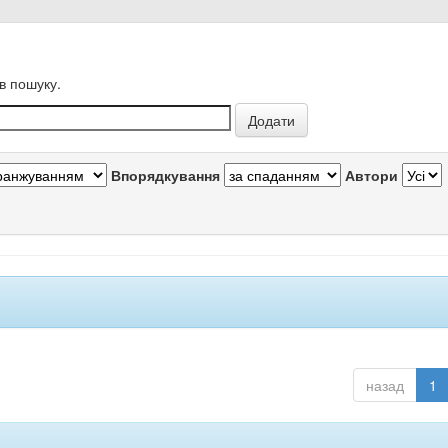
в пошуку.
Впорядкування
Автори
назад
1