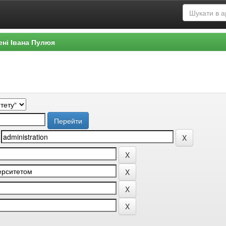
ені Івана Пулюя