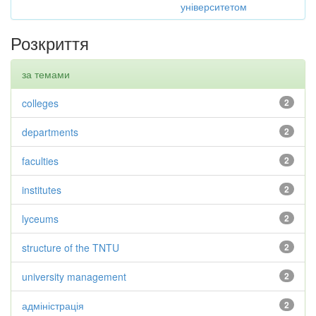
університетом
Розкриття
за темами
colleges
2
departments
2
faculties
2
institutes
2
lyceums
2
structure of the TNTU
2
university management
2
адміністрація
2