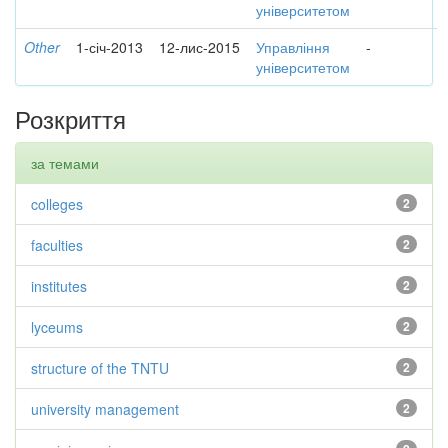
університетом
Other
1-січ-2013
12-лис-2015
Управління
-
університетом
Розкриття
за темами
colleges
2
faculties
2
institutes
2
lyceums
2
structure of the TNTU
2
university management
2