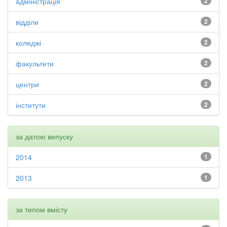
адміністрація
2
відділи
2
коледжі
2
факультети
2
центри
2
інститути
2
за датою випуску
2014
1
2013
1
за типом вмісту