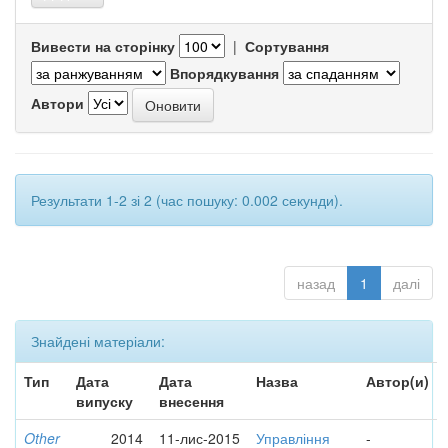
Вивести на сторінку
|
Сортування
Впорядкування
Автори
Результати 1-2 зі 2 (час пошуку: 0.002 секунди).
назад
1
далі
Знайдені матеріали:
Тип
Дата
Дата
Назва
Автор(и)
випуску
внесення
Other
2014
11-лис-2015
Управління
-