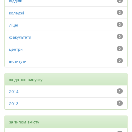
відділи
2
коледжі
2
ліцеї
2
факультети
2
центри
2
інститути
2
за датою випуску
2014
1
2013
1
за типом вмісту