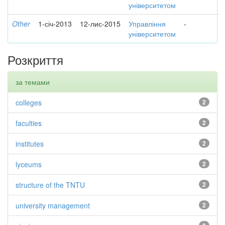
університетом
Other
1-січ-2013
12-лис-2015
Управління
-
університетом
Розкриття
за темами
colleges
2
faculties
2
institutes
2
lyceums
2
structure of the TNTU
2
university management
2