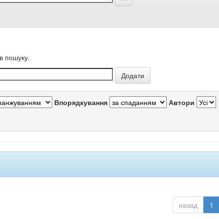
в пошуку.
Впорядкування
Автори
назад
1