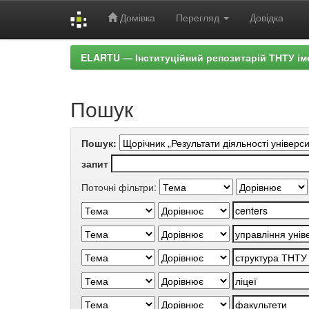
Домівка
Перегляд
Довідка
Skip
ELARTU — Інституційний репозитарій ТНТУ ім
navigation
Пошук
Пошук:
запит
Поточні фільтри: