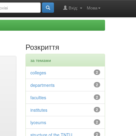
Вхід:
Мова
Розкриття
за темами
colleges
2
departments
2
faculties
2
institutes
2
lyceums
2
structure of the TNTU
2