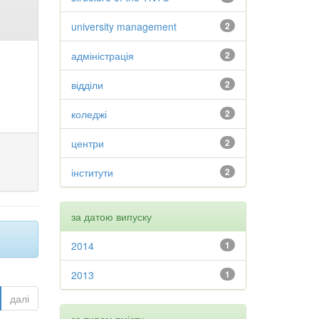
university management
2
адміністрація
2
відділи
2
коледжі
2
центри
2
інститути
2
за датою випуску
2014
1
2013
1
далі