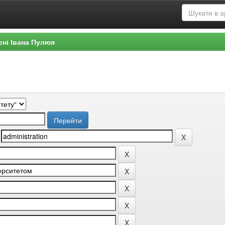
ені Івана Пулюя