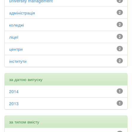
university management
2
адміністрація
2
коледжі
2
ліцеї
2
центри
2
інститути
2
за датою випуску
2014
1
2013
1
за типом вмісту