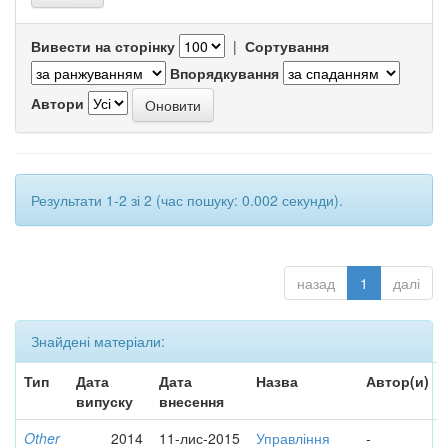
Вивести на сторінку
|
Сортування
Впорядкування
Автори
Результати 1-2 зі 2 (час пошуку: 0.002 секунди).
назад
1
далі
Знайдені матеріали:
Тип
Дата
Дата
Назва
Автор(и)
випуску
внесення
Other
2014
11-лис-2015
Управління
-