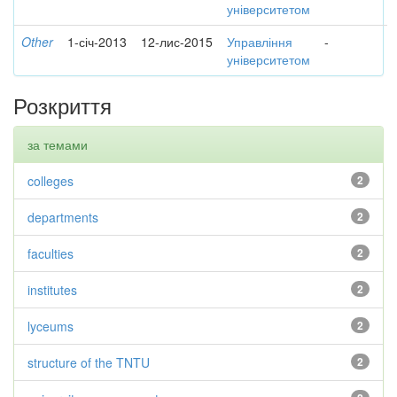
університетом
Other
1-січ-2013
12-лис-2015
Управління
-
університетом
Розкриття
за темами
colleges
2
departments
2
faculties
2
institutes
2
lyceums
2
structure of the TNTU
2