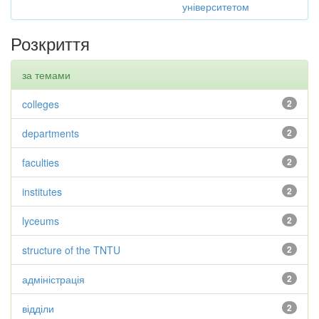
університетом
Розкриття
за темами
colleges
2
departments
2
faculties
2
institutes
2
lyceums
2
structure of the TNTU
2
адміністрація
2
відділи
2