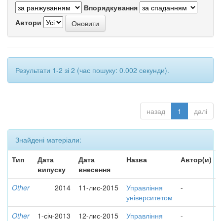
Впорядкування
Автори
Результати 1-2 зі 2 (час пошуку: 0.002 секунди).
назад
1
далі
Знайдені матеріали:
Тип
Дата
Дата
Назва
Автор(и)
випуску
внесення
Other
2014
11-лис-2015
Управління
-
університетом
Other
1-січ-2013
12-лис-2015
Управління
-