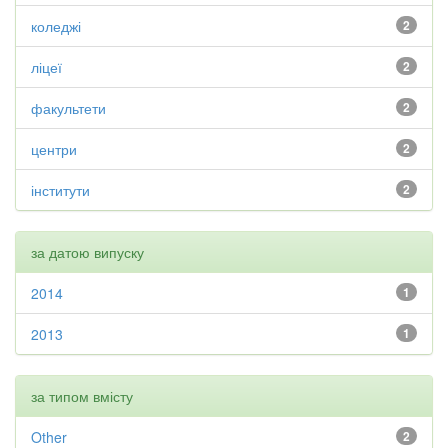
коледжі
2
ліцеї
2
факультети
2
центри
2
інститути
2
за датою випуску
2014
1
2013
1
за типом вмісту
Other
2