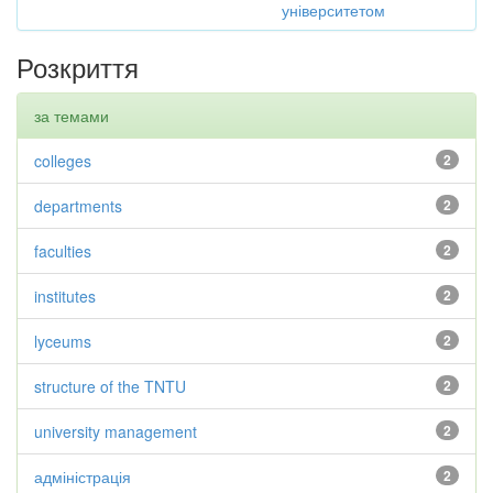
університетом
Розкриття
за темами
colleges
2
departments
2
faculties
2
institutes
2
lyceums
2
structure of the TNTU
2
university management
2
адміністрація
2