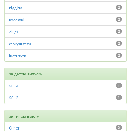
відділи
2
коледжі
2
ліцеї
2
факультети
2
інститути
2
за датою випуску
2014
1
2013
1
за типом вмісту
Other
2