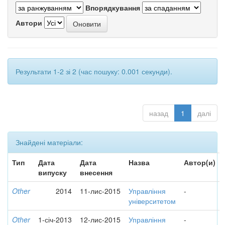
Впорядкування
Автори
Результати 1-2 зі 2 (час пошуку: 0.001 секунди).
назад
1
далі
Знайдені матеріали:
Тип
Дата
Дата
Назва
Автор(и)
випуску
внесення
Other
2014
11-лис-2015
Управління
-
університетом
Other
1-січ-2013
12-лис-2015
Управління
-