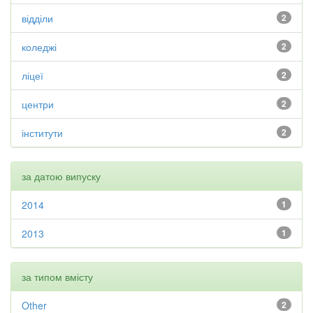
відділи
2
коледжі
2
ліцеї
2
центри
2
інститути
2
за датою випуску
2014
1
2013
1
за типом вмісту
Other
2