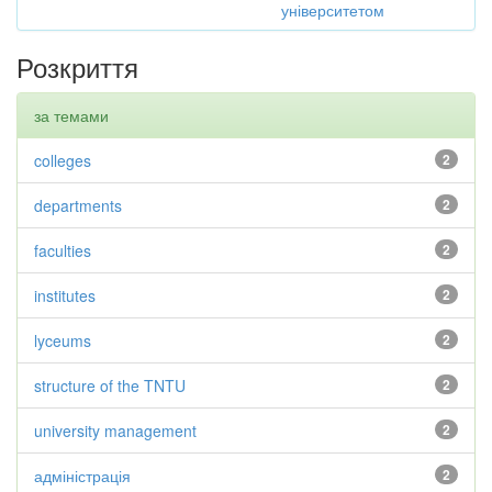
університетом
Розкриття
за темами
colleges
2
departments
2
faculties
2
institutes
2
lyceums
2
structure of the TNTU
2
university management
2
адміністрація
2