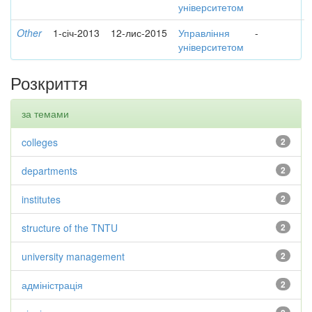
університетом
Other
1-січ-2013
12-лис-2015
Управління
-
університетом
Розкриття
за темами
colleges
2
departments
2
institutes
2
structure of the TNTU
2
university management
2
адміністрація
2