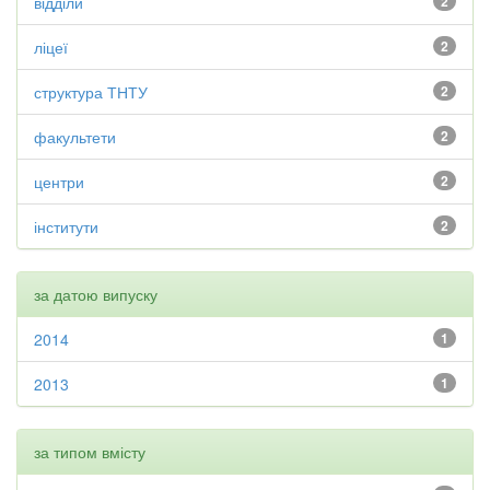
відділи
2
ліцеї
2
структура ТНТУ
2
факультети
2
центри
2
інститути
2
за датою випуску
2014
1
2013
1
за типом вмісту