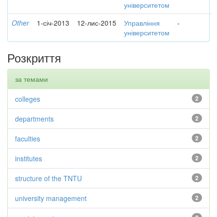
університетом
Other
1-січ-2013
12-лис-2015
Управління
-
університетом
Розкриття
за темами
colleges
2
departments
2
faculties
2
institutes
2
structure of the TNTU
2
university management
2