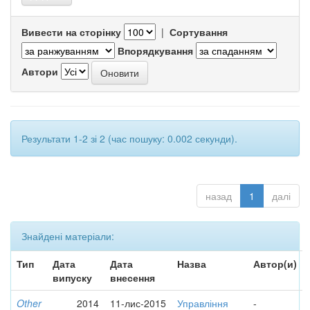
Вивести на сторінку
|
Сортування
Впорядкування
Автори
Результати 1-2 зі 2 (час пошуку: 0.002 секунди).
назад
1
далі
Знайдені матеріали:
Тип
Дата
Дата
Назва
Автор(и)
випуску
внесення
Other
2014
11-лис-2015
Управління
-