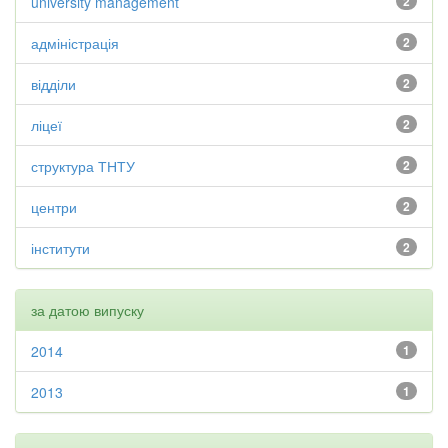
university management
2
адміністрація
2
відділи
2
ліцеї
2
структура ТНТУ
2
центри
2
інститути
2
за датою випуску
2014
1
2013
1