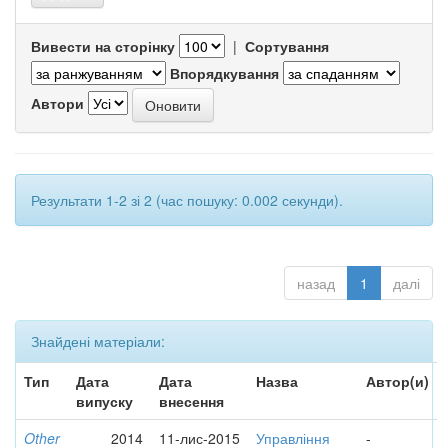
Вивести на сторінку
|
Сортування
Впорядкування
Автори
Результати 1-2 зі 2 (час пошуку: 0.002 секунди).
назад
1
далі
Знайдені матеріали:
Тип
Дата
Дата
Назва
Автор(и)
випуску
внесення
Other
2014
11-лис-2015
Управління
-