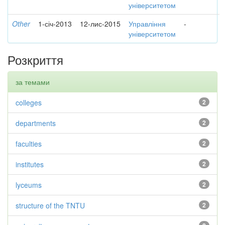
університетом
Other
1-січ-2013
12-лис-2015
Управління
-
університетом
Розкриття
за темами
colleges
2
departments
2
faculties
2
institutes
2
lyceums
2
structure of the TNTU
2