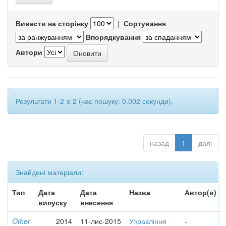
Вивести на сторінку
|
Сортування
Впорядкування
Автори
Результати 1-2 зі 2 (час пошуку: 0.002 секунди).
назад
1
далі
Знайдені матеріали:
Тип
Дата
Дата
Назва
Автор(и)
випуску
внесення
Other
2014
11-лис-2015
Управління
-