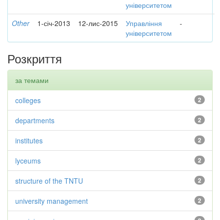
університетом
Other
1-січ-2013
12-лис-2015
Управління
-
університетом
Розкриття
за темами
colleges
2
departments
2
institutes
2
lyceums
2
structure of the TNTU
2
university management
2