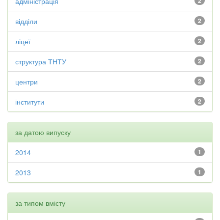
адміністрація
2
відділи
2
ліцеї
2
структура ТНТУ
2
центри
2
інститути
2
за датою випуску
2014
1
2013
1
за типом вмісту