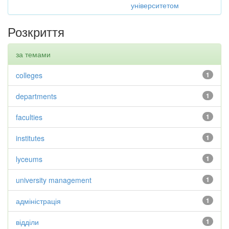
університетом
Розкриття
за темами
colleges
1
departments
1
faculties
1
institutes
1
lyceums
1
university management
1
адміністрація
1
відділи
1