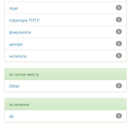
ліцеї
1
структура ТНТУ
1
факультети
1
центри
1
інститути
1
за типом вмісту
Other
1
за мовами
uk
1