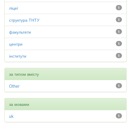
ліцеї
1
структура ТНТУ
1
факультети
1
центри
1
інститути
1
за типом вмісту
Other
1
за мовами
uk
1