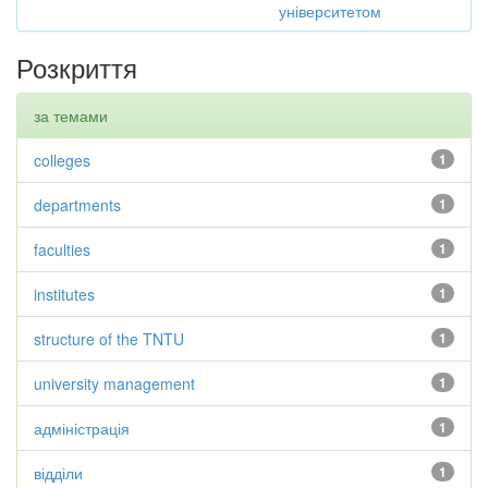
університетом
Розкриття
за темами
colleges
1
departments
1
faculties
1
institutes
1
structure of the TNTU
1
university management
1
адміністрація
1
відділи
1