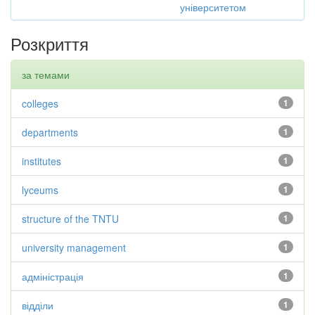
університетом
Розкриття
за темами
colleges
1
departments
1
institutes
1
lyceums
1
structure of the TNTU
1
university management
1
адміністрація
1
відділи
1