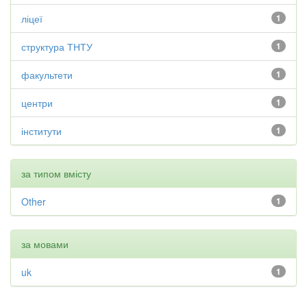
ліцеї
1
структура ТНТУ
1
факультети
1
центри
1
інститути
1
за типом вмісту
Other
1
за мовами
uk
1