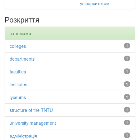
університетом
Розкриття
за темами
colleges
1
departments
1
faculties
1
institutes
1
lyceums
1
structure of the TNTU
1
university management
1
адміністрація
1