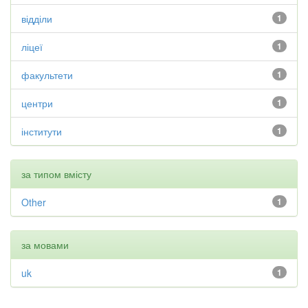
відділи
1
ліцеї
1
факультети
1
центри
1
інститути
1
за типом вмісту
Other
1
за мовами
uk
1