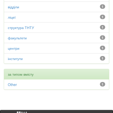
відділи
1
ліцеї
1
структура ТНТУ
1
факультети
1
центри
1
інститути
1
за типом вмісту
Other
1