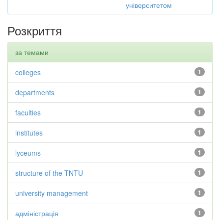
університетом
Розкриття
за темами
colleges
1
departments
1
faculties
1
institutes
1
lyceums
1
structure of the TNTU
1
university management
1
адміністрація
1