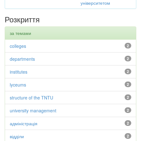
університетом
Розкриття
за темами
colleges
2
departments
2
institutes
2
lyceums
2
structure of the TNTU
2
university management
2
адміністрація
2
відділи
2