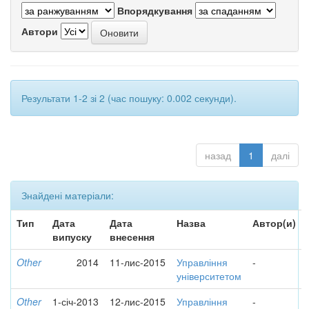
Впорядкування
Автори
Результати 1-2 зі 2 (час пошуку: 0.002 секунди).
назад
1
далі
Знайдені матеріали:
Тип
Дата
Дата
Назва
Автор(и)
випуску
внесення
Other
2014
11-лис-2015
Управління
-
університетом
Other
1-січ-2013
12-лис-2015
Управління
-