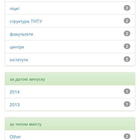
ліцеї
2
структура ТНТУ
2
факультети
2
центри
2
інститути
2
за датою випуску
2014
1
2013
1
за типом вмісту
Other
2