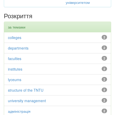
університетом
Розкриття
за темами
colleges
2
departments
2
faculties
2
institutes
2
lyceums
2
structure of the TNTU
2
university management
2
адміністрація
2