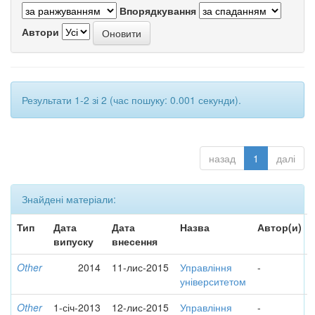
Впорядкування
Автори
Результати 1-2 зі 2 (час пошуку: 0.001 секунди).
назад
1
далі
Знайдені матеріали:
Тип
Дата
Дата
Назва
Автор(и)
випуску
внесення
Other
2014
11-лис-2015
Управління
-
університетом
Other
1-січ-2013
12-лис-2015
Управління
-