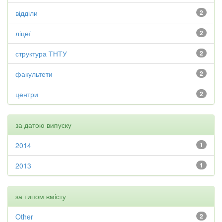
відділи
2
ліцеї
2
структура ТНТУ
2
факультети
2
центри
2
за датою випуску
2014
1
2013
1
за типом вмісту
Other
2