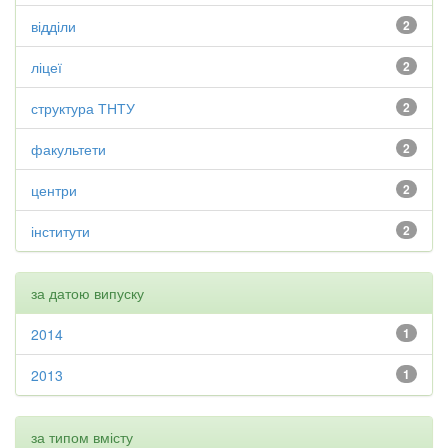
відділи
2
ліцеї
2
структура ТНТУ
2
факультети
2
центри
2
інститути
2
за датою випуску
2014
1
2013
1
за типом вмісту