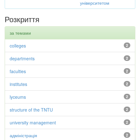
університетом
Розкриття
за темами
colleges
2
departments
2
faculties
2
institutes
2
lyceums
2
structure of the TNTU
2
university management
2
адміністрація
2