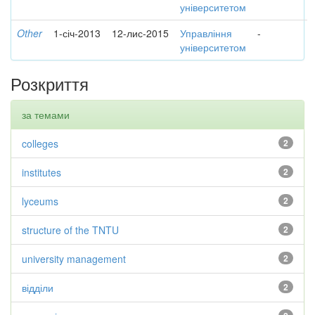
університетом
Other
1-січ-2013
12-лис-2015
Управління
-
університетом
Розкриття
за темами
colleges
2
institutes
2
lyceums
2
structure of the TNTU
2
university management
2
відділи
2