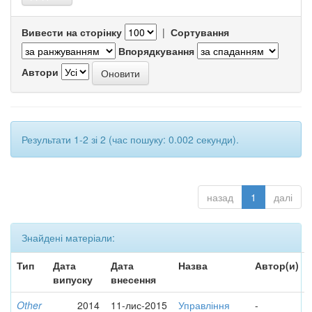
Вивести на сторінку
|
Сортування
Впорядкування
Автори
Результати 1-2 зі 2 (час пошуку: 0.002 секунди).
назад
1
далі
Знайдені матеріали:
Тип
Дата
Дата
Назва
Автор(и)
випуску
внесення
Other
2014
11-лис-2015
Управління
-