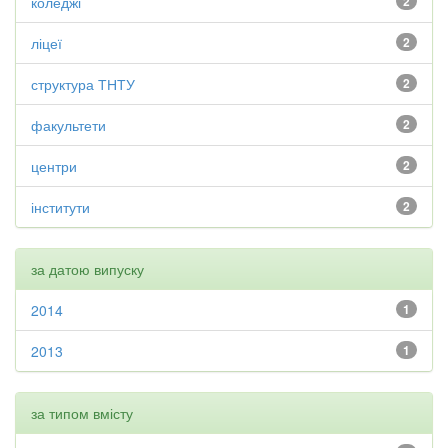
коледжі
2
ліцеї
2
структура ТНТУ
2
факультети
2
центри
2
інститути
2
за датою випуску
2014
1
2013
1
за типом вмісту