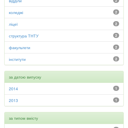
відділи
2
коледжі
2
ліцеї
2
структура ТНТУ
2
факультети
2
інститути
2
за датою випуску
2014
1
2013
1
за типом вмісту