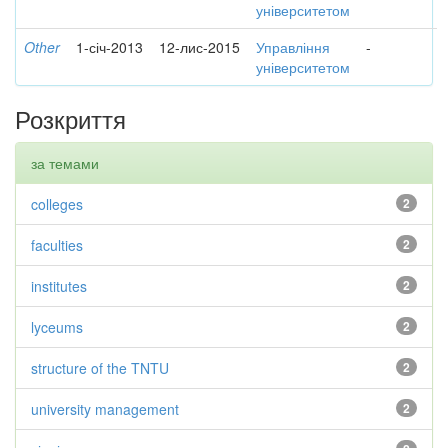
університетом
Other
1-січ-2013
12-лис-2015
Управління
-
університетом
Розкриття
за темами
colleges
2
faculties
2
institutes
2
lyceums
2
structure of the TNTU
2
university management
2