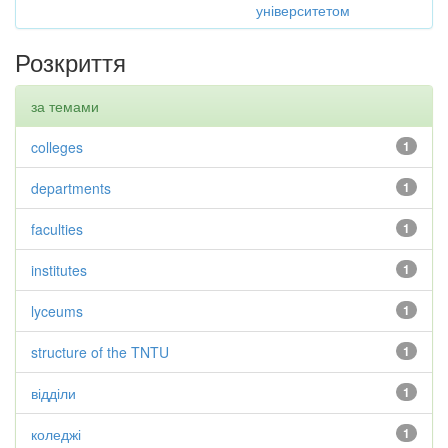
університетом
Розкриття
за темами
colleges
1
departments
1
faculties
1
institutes
1
lyceums
1
structure of the TNTU
1
відділи
1
коледжі
1