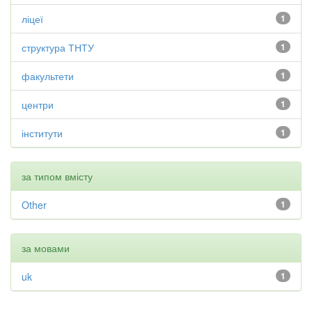
ліцеї
1
структура ТНТУ
1
факультети
1
центри
1
інститути
1
за типом вмісту
Other
1
за мовами
uk
1