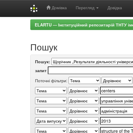
Домівка
Перегляд
Довідка
Skip
ELARTU — Інституційний репозитарій ТНТУ ім
navigation
Пошук
Пошук:
запит
Поточні фільтри: