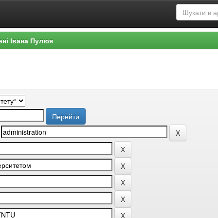
ені Івана Пулюя