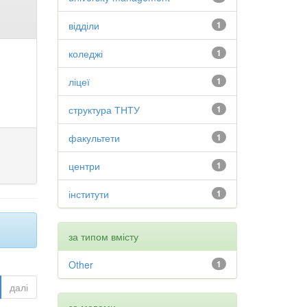
відділи
1
коледжі
1
ліцеї
1
структура ТНТУ
1
факультети
1
центри
1
інститути
1
за типом вмісту
Other
1
далі