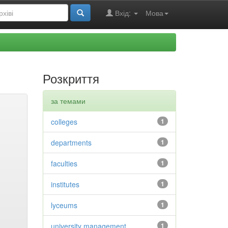
Вхід:
Мова
Розкриття
за темами
colleges
1
departments
1
faculties
1
institutes
1
lyceums
1
university management
1