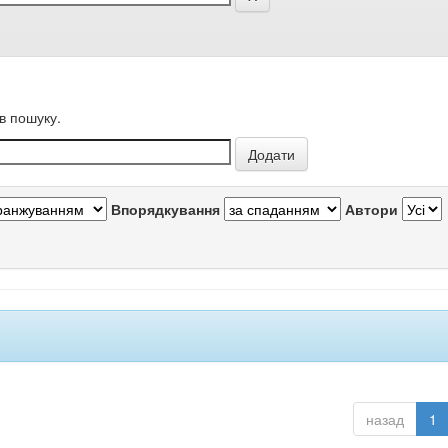
в пошуку.
Впорядкування
Автори
назад
1